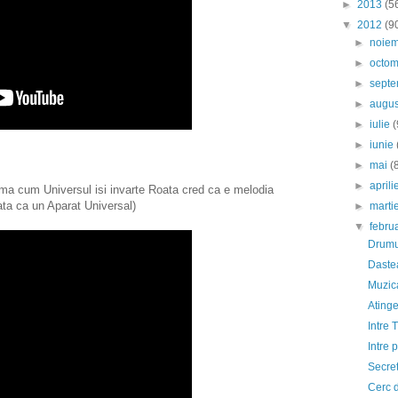
►
2013
(5
▼
2012
(9
►
noie
►
octo
►
sept
►
augu
►
iulie
(
►
iunie
►
mai
(
►
april
ma cum Universul isi invarte Roata cred ca e melodia
ata ca un Aparat Universal)
►
marti
▼
febru
Drumur
Dastea
Muzic
Ating
Intre 
Intre 
Secret
Cerc d