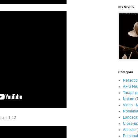
my orchid
Categorii
Reflecti
AF-S Nik
Terapii p
Nature
(
Video - 
Romani
Landsca
tul : 1:12
Close-u
Articole
Personal