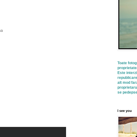
ma
Toate fotog
proprietate
Este interz
republicare
alt mod far
proprietaru
se pedepses
I see you