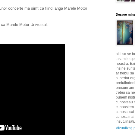
 unor concerte ma simt ca fiind langa Marele Motor
Despre min
 ca Marele Motor Universal.
altii sa se 
lasam loc pe
noastra. Exi
insine sunt
ar trebui s
superior or
pretutinden
precum am 
trebui sa ne
punem niste 
cunosteau m
cunoastem n
cunosc, cat
cunosc mai 
insuti/insati.
Vizualizați 