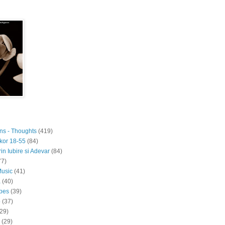
ons - Thoughts
(419)
kor 18-55
(84)
rin Iubire si Adevar
(84)
77)
Music
(41)
a
(40)
pes
(39)
p
(37)
(29)
(29)