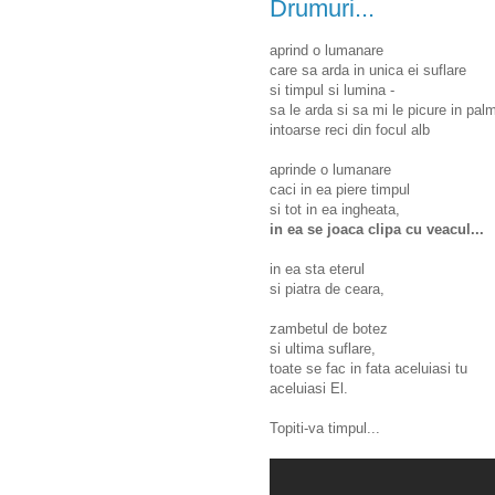
Drumuri...
aprind o lumanare
care sa arda in unica ei suflare
si timpul si lumina -
sa le arda si sa mi le picure in pal
intoarse reci din focul alb
aprinde o lumanare
caci in ea piere timpul
si tot in ea ingheata,
in ea se joaca clipa cu veacul...
in ea sta eterul
si piatra de ceara,
zambetul de botez
si ultima suflare,
toate se fac in fata aceluiasi tu
aceluiasi El.
Topiti-va timpul...