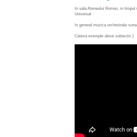
In sala Ateneului Roman, in timpul
Universal.
In general muzica orchestrala suna
Cateva exemple alese subiectiv:)