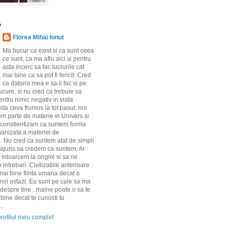
e
Florea Mihai Ionut
Ma bucur ca exist si ca sunt ceea
ce sunt, ca ma aflu aici si pentru
asta incerc sa fac lucrurile cat
mai bine ca sa pot fi fericit. Cred
ca datoria mea e sa ii fac si pe
bucure, si nu cred ca trebuie sa
ntru nimic negativ in viata
sta ceva frumos la tot pasul, noi
em parte de materie in Univers si
a constientizam ca suntem forma
ganizata a materiei de
i. Nu cred ca suntem atat de simpli
ajuns sa credem ca suntem. Ar
 intoarcem la origini si sa ne
intrebari. Civilizatiile anterioare
ai bine fiinta umana decat o
oi astazi. Eu sunt pe cale sa ma
 despre tine...maine poate o sa te
bine decat te cunosti tu
..
profilul meu complet