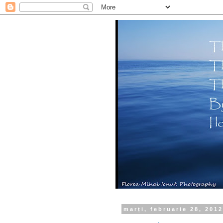
marți, februarie 28, 201