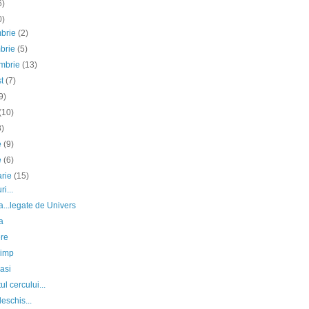
6)
0)
mbrie
(2)
mbrie
(5)
embrie
(13)
st
(7)
9)
(10)
8)
ie
(9)
e
(6)
arie
(15)
i...
...legate de Univers
a
ere
Timp
pasi
ul cercului...
eschis...