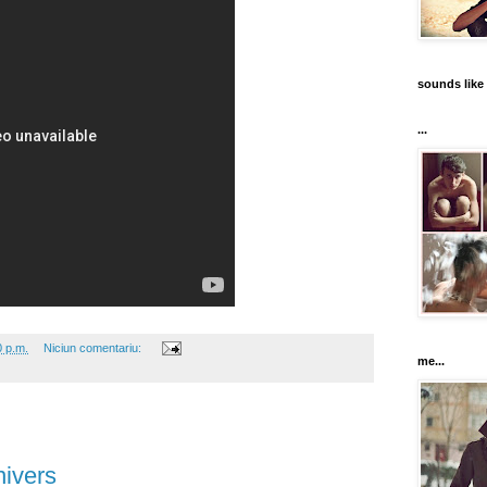
sounds like 
...
0 p.m.
Niciun comentariu:
me...
nivers