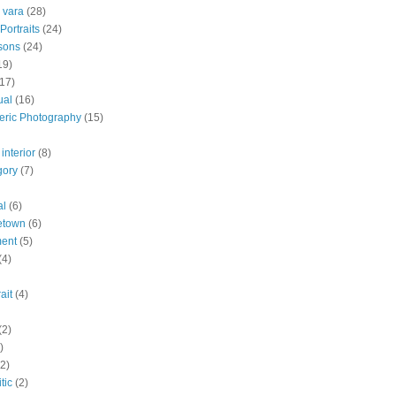
 vara
(28)
Portraits
(24)
sons
(24)
19)
(17)
ual
(16)
eric Photography
(15)
interior
(8)
gory
(7)
al
(6)
etown
(6)
ment
(5)
(4)
ait
(4)
(2)
)
(2)
tic
(2)