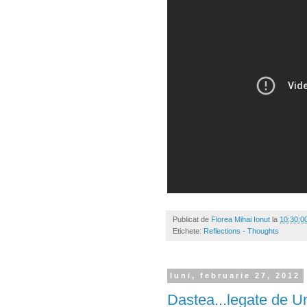
Publicat de
Florea Mihai Ionut
la
10:30:0
Etichete:
Reflections - Thoughts
luni, februarie 27, 2012
Dastea...legate de U