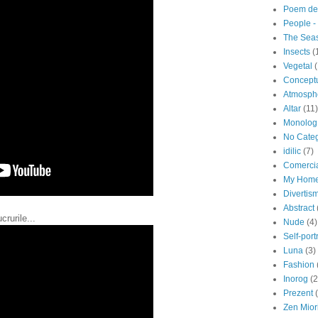
Poem de
People - 
The Sea
Insects
(
Vegetal
Concept
Atmosph
Altar
(11)
Monolog 
No Cate
idilic
(7)
Comerci
My Hom
Divertis
Abstract
crurile...
Nude
(4)
Self-portr
Luna
(3)
Fashion
Inorog
(2
Prezent
Zen Miori