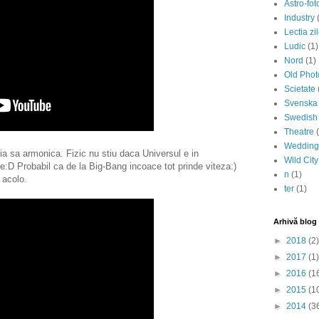
Astro-fot
Industry
Lectia zil
Ludic
(1)
Nord
(1)
Old Pho
Scietate
Svenska
Swedish
Theatre
Wedding
tia sa armonica. Fizic nu stiu daca Universul e in
Wild City
re:D Probabil ca de la Big-Bang incoace tot prinde viteza:)
n
(1)
 acolo.
ter
(1)
Arhivă blog
►
2018
(2)
►
2017
(1)
►
2016
(1
►
2015
(1
►
2014
(3